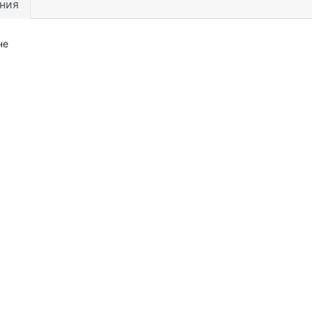
ния
не