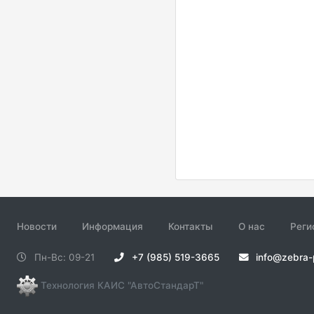
Новости
Информация
Контакты
О нас
Реги
Пн-Вс: 09-21
+7 (985) 519-3665
info@zebra-
Технология КАИС "АвтоСтандарТ"