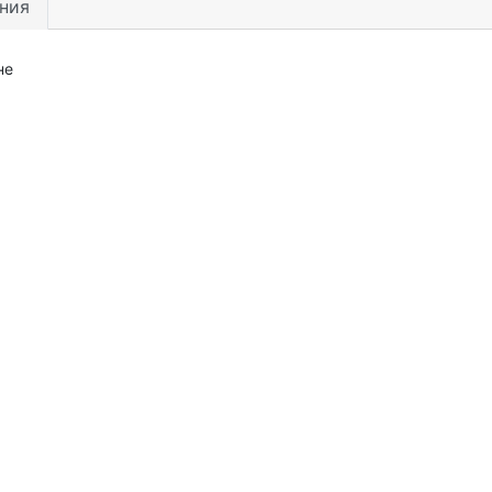
ния
не