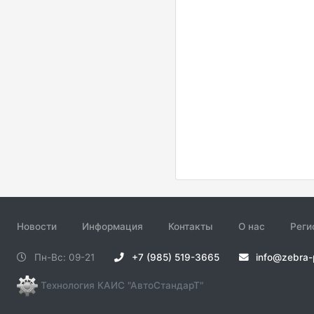
Новости
Информация
Контакты
О нас
Реги
Пн-Вс: 09-21
+7 (985) 519-3665
info@zebra-
Технология КАИС "АвтоСтандарТ"