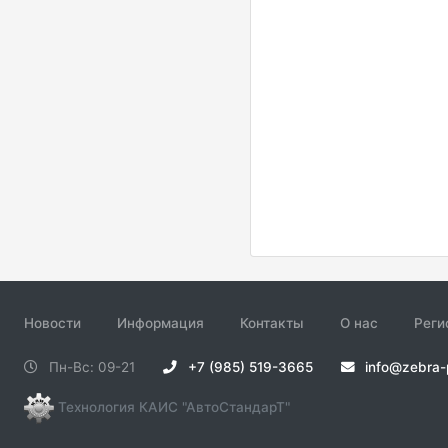
Новости
Информация
Контакты
О нас
Реги
Пн-Вс: 09-21
+7 (985) 519-3665
info@zebra-
Технология КАИС "АвтоСтандарТ"