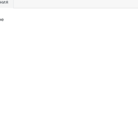
ния
не