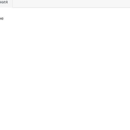
ния
не