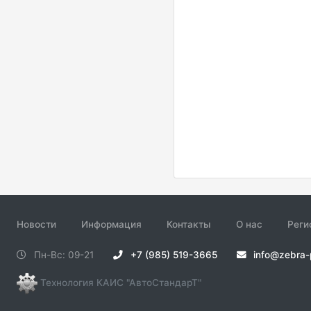
Новости
Информация
Контакты
О нас
Реги
Пн-Вс: 09-21
+7 (985) 519-3665
info@zebra-
Технология КАИС "АвтоСтандарТ"