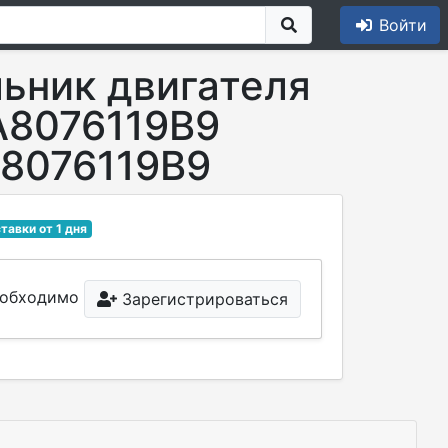
Войти
ьник двигателя
A8076119B9
8076119B9
тавки от 1 дня
необходимо
Зарегистрироваться